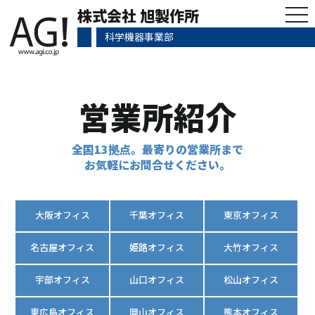
tog
株式会社 旭製作所
nav
科学機器事業部
営業所紹介
全国13拠点。最寄りの営業所まで
お気軽にお問合せください。
大阪オフィス
千葉オフィス
東京オフィス
名古屋オフィス
姫路オフィス
大竹オフィス
宇部オフィス
山口オフィス
松山オフィス
東広島オフィス
岡山オフィス
熊本オフィス